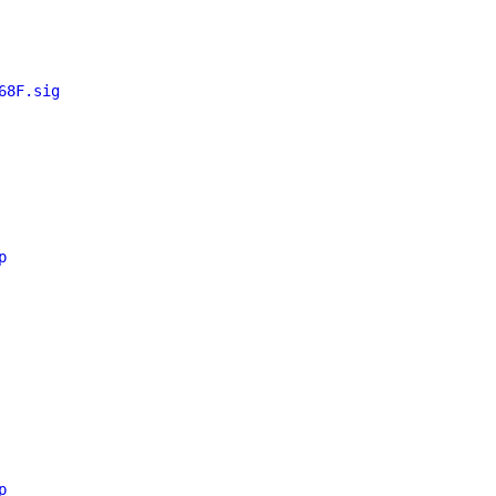
68F.sig
p
p